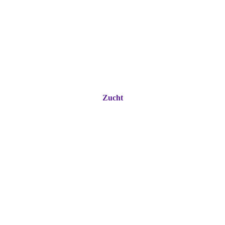
Zucht
Kaltblut-
Pferdezuchtgenossenschaft
Pfaffenwinkel e.V.
Süddeutsches Kaltblut im
Pfaffenwinkel